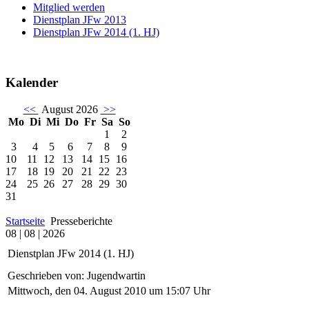
Mitglied werden
Dienstplan JFw 2013
Dienstplan JFw 2014 (1. HJ)
Kalender
<<
August 2026
>>
Mo
Di
Mi
Do
Fr
Sa
So
1
2
3
4
5
6
7
8
9
10
11
12
13
14
15
16
17
18
19
20
21
22
23
24
25
26
27
28
29
30
31
Startseite
Presseberichte
08 | 08 | 2026
Dienstplan JFw 2014 (1. HJ)
Geschrieben von: Jugendwartin
Mittwoch, den 04. August 2010 um 15:07 Uhr