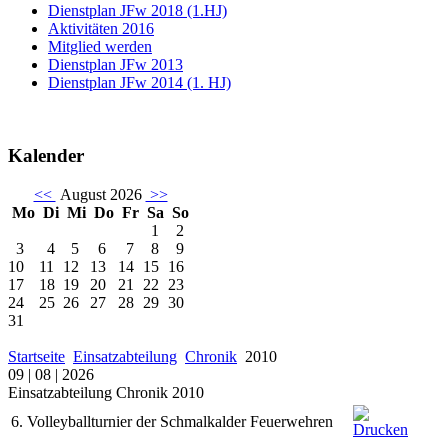
Dienstplan JFw 2018 (1.HJ)
Aktivitäten 2016
Mitglied werden
Dienstplan JFw 2013
Dienstplan JFw 2014 (1. HJ)
Kalender
<<
August 2026
>>
Mo
Di
Mi
Do
Fr
Sa
So
1
2
3
4
5
6
7
8
9
10
11
12
13
14
15
16
17
18
19
20
21
22
23
24
25
26
27
28
29
30
31
Startseite
Einsatzabteilung
Chronik
2010
09 | 08 | 2026
Einsatzabteilung Chronik 2010
6. Volleyballturnier der Schmalkalder Feuerwehren